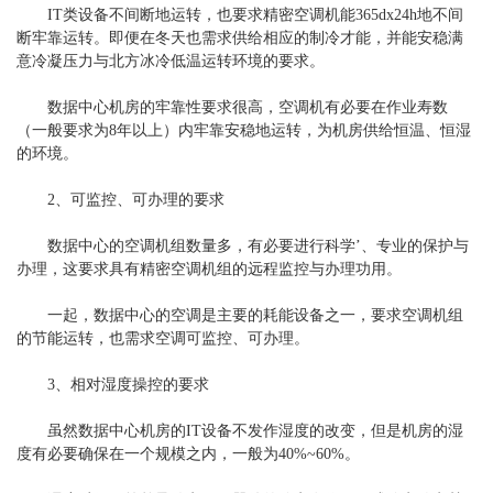
IT类设备不间断地运转，也要求精密空调机能365dx24h地不间
断牢靠运转。即便在冬天也需求供给相应的制冷才能，并能安稳满
意冷凝压力与北方冰冷低温运转环境的要求。
数据中心机房的牢靠性要求很高，空调机有必要在作业寿数
（一般要求为8年以上）内牢靠安稳地运转，为机房供给恒温、恒湿
的环境。
2、可监控、可办理的要求
数据中心的空调机组数量多，有必要进行科学’、专业的保护与
办理，这要求具有精密空调机组的远程监控与办理功用。
一起，数据中心的空调是主要的耗能设备之一，要求空调机组
的节能运转，也需求空调可监控、可办理。
3、相对湿度操控的要求
虽然数据中心机房的IT设备不发作湿度的改变，但是机房的湿
度有必要确保在一个规模之内，一般为40%~60%。