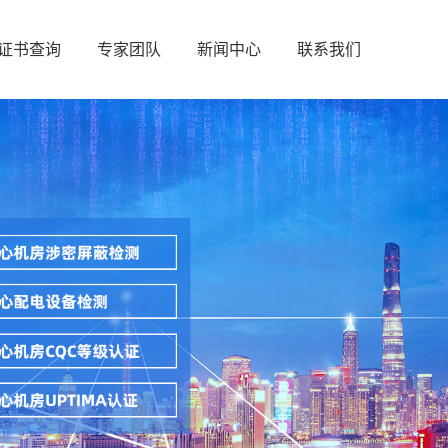
证书查询
专家团队
新闻中心
联系我们
公司新闻
联系我们
行业资讯
诚聘英才
技术资讯