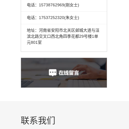
电话：15738762969(刚女士)
电话：17537252320(朱女士)
地址：河南省安阳市北关区邺城大道与洹
滨北路交叉口西北角四季花都29号楼1单
元801室
联系我们