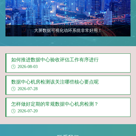
大屏数据可视化动环系统非常好用！
​如何推进数据中心验收评估工作有序进行
2026-08-03
数据中心机房检测该关注哪些核心要点呢
2026-07-28
​怎样做好定期的常规数据中心机房检测？
2026-07-20