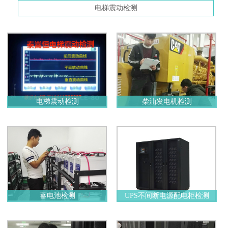
电梯震动检测
电梯震动检测
柴油发电机检测
蓄电池检测
UPS不间断电源配电柜检测